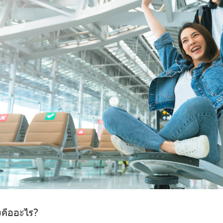
งคืออะไร?