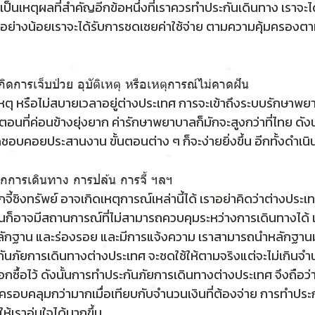
ก็เป็นเหตุผลที่สำคัญอีกข้อหนึ่งที่เราควรทำประกันเดินทาง เราจะ
ะอย่างน้อยเราจะได้รับการชดเชยค่าใช้จ่าย ตามความคุ้มครองตามเง
กิดการเจ็บป่วย อุบัติเหตุ หรือเหตุการณ์ไม่คาดฝัน
เหตุ หรือไม่สบายเวลาอยู่ต่างประเทศ การจะเข้าถึงระบบรักษาพยา
นตอนที่ค่อนข้างยุ่งยาก ค่ารักษาพยาบาลก็มักจะสูงกว่าที่ไทย ดังน
ิดชอบคอยประสานงาน ขั้นตอนต่าง ๆ ก็จะง่ายยิ่งขึ้น อีกทั้งดำเนิน
ากการเดินทาง การปล้น การจี้ ฯลฯ
กจี้ชิงทรัพย์ อาจเกิดเหตุการณ์เหล่านี้ได้ เราอย่าคิดว่าต่างป
ันก็อาจมีสถานการณ์ที่ไม่สามารถควบคุมระหว่างการเดินทางได้ เ
ลักฐาน และร่องรอย และมีการแจ้งความ เราสามารถนำหลักฐานม
ันภัยการเดินทางต่างประเทศ จะชดใช้ให้ตามจริงแต่จะไม่เกิน
ือกซื้อไว้ ดังนั้นการทำประกันภัยการเดินทางต่างประเทศ จึงถือว่า
รอบคลุมกว่ามากเมื่อเทียบกับจำนวนเงินที่ต้องจ่าย การทำประก
ให้เราอุ่นใจได้มากขึ้น