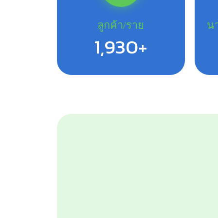
ลูกค้า/ราย
นา
2,460+