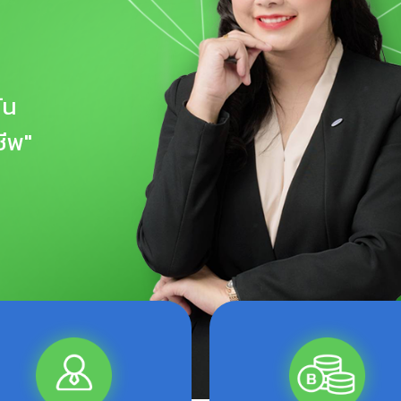
ัน
ชีพ"